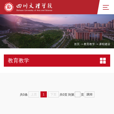
首页
->
教育教学
->
课程建设
教育教学
上页
1
下页
跳转
共0条
共0页
到第
页