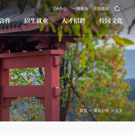
OA办公
一网通办
在线投稿
合作
招生就业
人才招聘
校园文化
首页
->
通知公告
->
正文