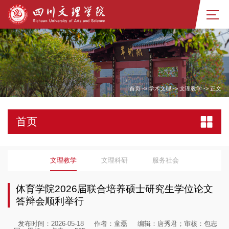
首页
->
学术文理
->
文理教学
->
正文
首页
文理教学
文理科研
服务社会
体育学院2026届联合培养硕士研究生学位论文
答辩会顺利举行
发布时间：2026-05-18
作者：童磊
编辑：唐秀君；审核：包志