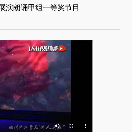
术展演朗诵甲组一等奖节目