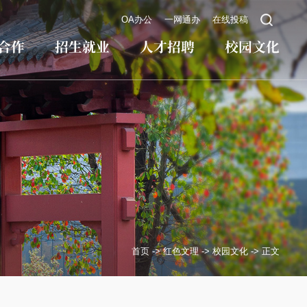
OA办公
一网通办
在线投稿
合作
招生就业
人才招聘
校园文化
首页
->
红色文理
->
校园文化
->
正文