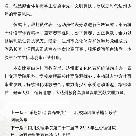
点。他勉励全体参赛学生奋勇争先、文明竞技，展现新时代达州少
年的青春风采。
仪式上，裁判员代表、运动员代表分别进行庄严宣誓，承诺将
严格恪守体育精神，遵守赛事规则，公平竞赛、公正执裁，全力以
赴展现最佳竞技状态。最后，达州市文化体育和旅游局党组成员、
副局长蒋丰泽同志正式宣布本次比赛开赛，现场瞬间掌声沸腾，本
次中小学生排球赛事正式打响。
本次比赛由达州市教育局、达州市文化体育和旅游局主办，四
川文理学院承办。学校发挥高校体育资源优势，主动融入地方体育
事业发展，持续深化体教融合，助力青少年享受运动乐趣、增强体
质、健全人格、锤炼意志，为达州教育高质量发展贡献文理力量。
上一条：“乐赴新程 青春未央”——我校第四届草地音乐节
圆满落幕
下一条：四川文理学院第二十二届“5·25”大学生心理健康
日主题宣传暨教育体验活动举行